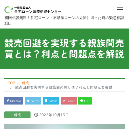
Me
初回相談無料！住宅ローン・不動産ローンの返済に困った時の緊急相談
窓口
競売回避を実現する親族間売
買とは？利点と問題点を解説
TOP
競売
競売回避を実現する親族間売買とは？利点と問題点を解説
Facebook
Twitter
Hatena
Pocket
LINE
競売
2022年10月15日