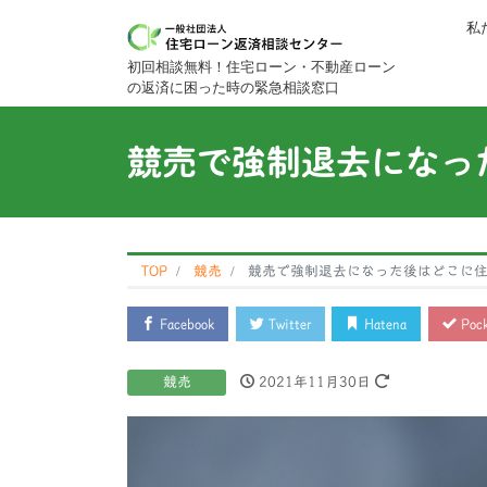
私
初回相談無料！住宅ローン・不動産ローン
の返済に困った時の緊急相談窓口
競売で強制退去になっ
TOP
競売
競売で強制退去になった後はどこに
Facebook
Twitter
Hatena
Pock
競売
2021年11月30日