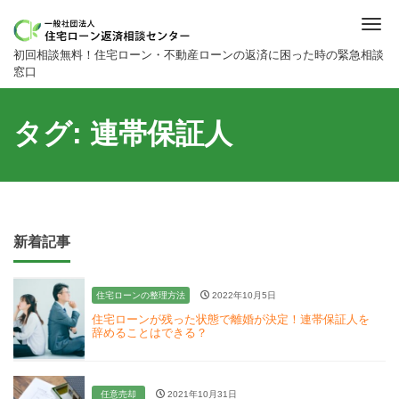
Me
初回相談無料！住宅ローン・不動産ローンの返済に困った時の緊急相談
窓口
タグ:
連帯保証人
新着記事
住宅ローンの整理方法
2022年10月5日
住宅ローンが残った状態で離婚が決定！連帯保証人を
辞めることはできる？
任意売却
2021年10月31日